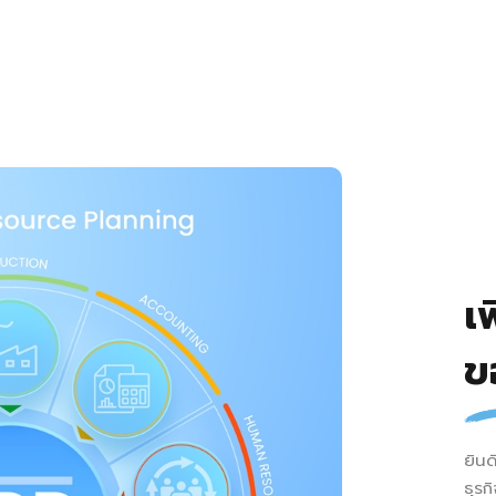
เ
ข
ยินด
ธุรก