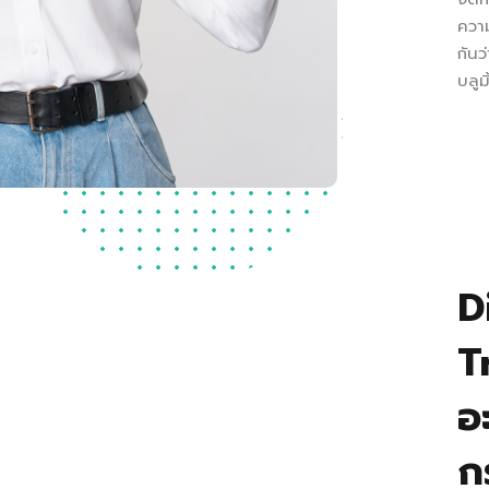
ความ
กันว
บลูม
D
T
อ
ก