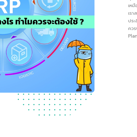
เหมื
เราส
ประส
ควร
Plan