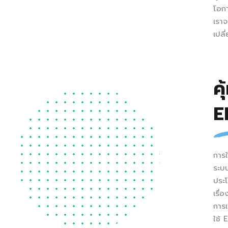
โอกา
เราจ
เปลี
คุ
E
การ
ระบ
ประ
เรื
การเ
ใช้