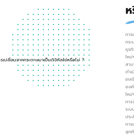
ห
การเ
กระบ
ธุรก
ใหม่
สามา
ดำเน
เทค
องค์
ใหม่
การจ
ระบบ
ประ
การเ
ลูกค