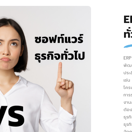
E
ท
ERP 
พัฒน
ประส
เช่น
โคร
การร
งานส
ต้อง
ธุรก
ธุรก
จัดก