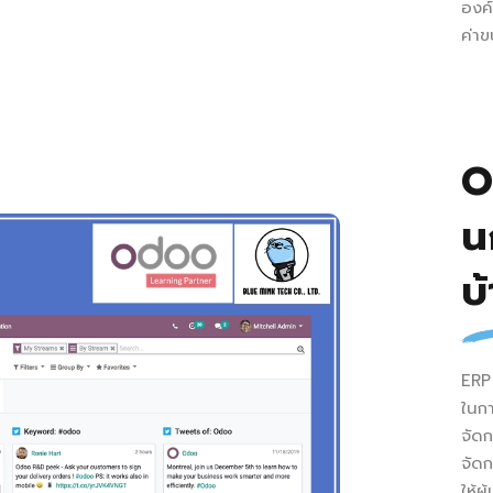
องค์
ค่าข
O
น
บ
ERP
ในก
จัดก
จัดก
ให้ผ